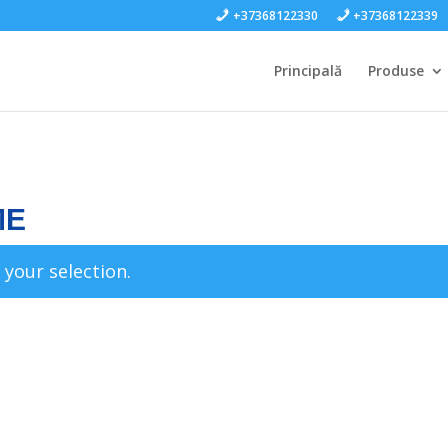
+37368122330
+37368122339
Principală
Produse
ME
your selection.