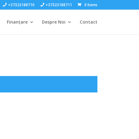
+37323188710
+37323188711
0 Items
Finanțare
Despre Noi
Contact