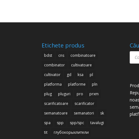
Etichete produs
Cău
Prod
bdst
cns
combinatoare
sear
combinator
cultivatoare
cultivator
gd
ksa
pl
platforma
platforme
pln
Prod
Repu
plug
pluguri
pro
prxm
noas
scarificatoare
scarificator
semă
semanatoare
semanatori
sk
plat
spa
spp
spp/spc
tavalugi
tit
глубокорыхлители