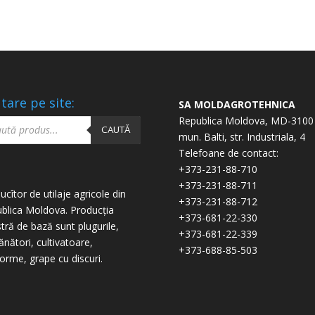
tare pe site:
SA MOLDAGROTEHNICA
ucts
Republica Moldova, MD-3100
ch
CAUTĂ
mun. Balti, str. Industriala, 4
Telefoane de contact:
+373-231-88-710
+373-231-88-711
ucîtor de utilaje agricole din
+373-231-88-712
blica Moldova. Producția
+373-681-22-330
tră de bază sunt plugurile,
+373-681-22-339
nători, cultivatoare,
+373-688-85-503
forme, grape cu discuri.