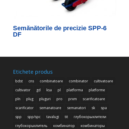
Semănătorile de precizie SPP-6
DF
Etichete produs
bdst
cns
combinatoare
combinator
cultivatoare
cultivator
gd
ksa
pl
platforma
platforme
pln
plug
pluguri
pro
prxm
scarificatoare
scarificator
semanatoare
semanatori
sk
spa
spp
spp/spc
tavalugi
tit
глубокорыхлители
глубокорыхлитель
комбинатор
комбинаторы