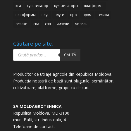
кса
культиватор
культиваторы
платформа
платформы
плуг
плуги
про
прхм
сеялка
сеялки
спа
спп
чизели
чизель
Căutare pe site:
Products
search
CAUTĂ
Producîtor de utilaje agricole din Republica Moldova.
Producția noastră de bază sunt plugurile, semănători,
cultivatoare, platforme, grape cu discuri.
SA MOLDAGROTEHNICA
Republica Moldova, MD-3100
mun. Balti, str. Industriala, 4
Telefoane de contact: