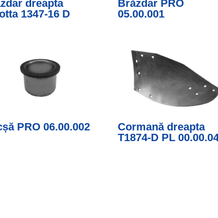
zdar dreapta
Brăzdar PRO
otta 1347-16 D
05.00.001
șă PRO 06.00.002
Cormană dreapta
T1874-D PL 00.00.0