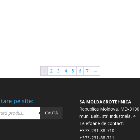
1
2
3
4
5
6
7
→
tare pe site:
SA MOLDAGROTEHNICA
ucts
Republica Moldova, MD-3100
ch
CAUTĂ
mun. Balti, str. Industriala, 4
Telefoane de contact:
+373-231-88-710
+373-231-88-711