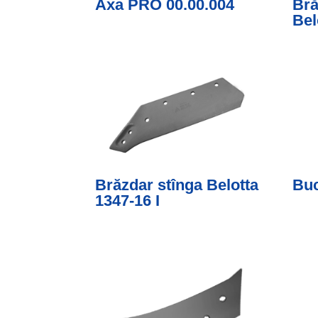
Axa PRO 00.00.004
Bră
Bel
Brăzdar stînga Belotta
Buc
1347-16 I