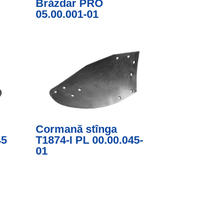
Brăzdar PRO
05.00.001-01
Cormană stînga
45
T1874-I PL 00.00.045-
01