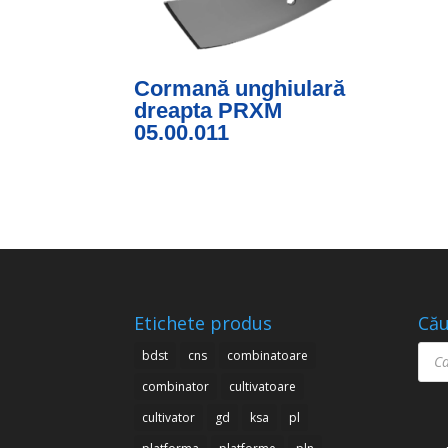
Cormană unghiulară
dreapta PRXM
05.00.011
Etichete produs
Cău
Prod
bdst
cns
combinatoare
sear
combinator
cultivatoare
cultivator
gd
ksa
pl