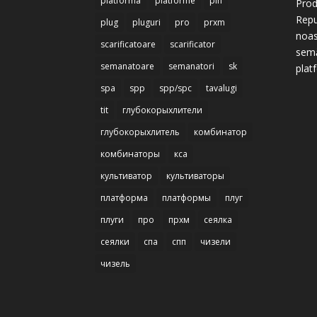
platforma
platforme
pln
Prod
Repu
plug
pluguri
pro
prxm
noas
scarificatoare
scarificator
semă
semanatoare
semanatori
sk
plat
spa
spp
spp/spc
tavalugi
tit
глубокорыхлители
глубокорыхлитель
комбинатор
комбинаторы
кса
культиватор
культиваторы
платформа
платформы
плуг
плуги
про
прхм
сеялка
сеялки
спа
спп
чизели
чизель