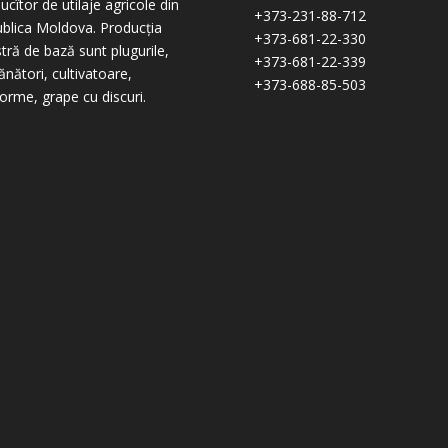
ucîtor de utilaje agricole din
+373-231-88-712
blica Moldova. Producția
+373-681-22-330
tră de bază sunt plugurile,
+373-681-22-339
nători, cultivatoare,
+373-688-85-503
forme, grape cu discuri.