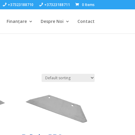
+37323188710
+37323188711
0 Items
Finanțare
Despre Noi
Contact