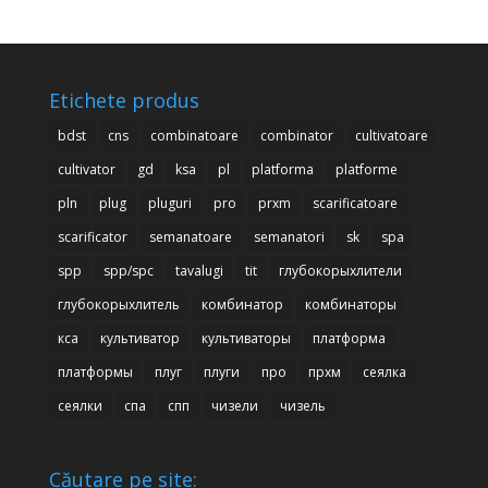
Etichete produs
bdst
cns
combinatoare
combinator
cultivatoare
cultivator
gd
ksa
pl
platforma
platforme
pln
plug
pluguri
pro
prxm
scarificatoare
scarificator
semanatoare
semanatori
sk
spa
spp
spp/spc
tavalugi
tit
глубокорыхлители
глубокорыхлитель
комбинатор
комбинаторы
кса
культиватор
культиваторы
платформа
платформы
плуг
плуги
про
прхм
сеялка
сеялки
спа
спп
чизели
чизель
Căutare pe site: