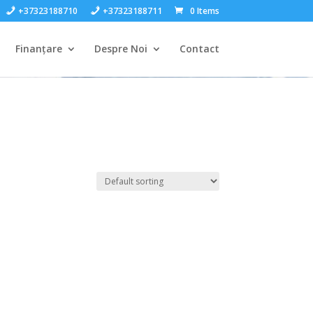
+37323188710
+37323188711
0 Items
Finanțare
Despre Noi
Contact