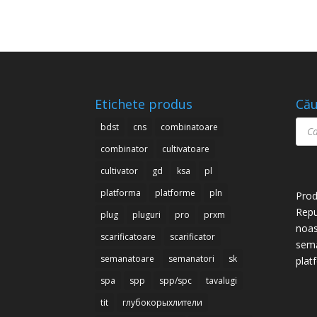
Etichete produs
Cău
Prod
bdst
cns
combinatoare
sear
combinator
cultivatoare
cultivator
gd
ksa
pl
platforma
platforme
pln
Prod
Repu
plug
pluguri
pro
prxm
noas
scarificatoare
scarificator
semă
semanatoare
semanatori
sk
plat
spa
spp
spp/spc
tavalugi
tit
глубокорыхлители