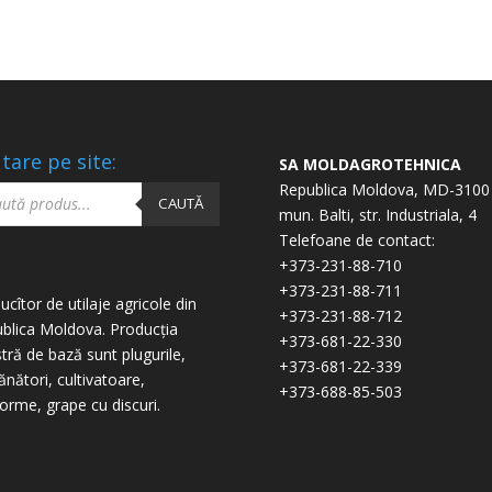
tare pe site:
SA MOLDAGROTEHNICA
ucts
Republica Moldova, MD-3100
ch
CAUTĂ
mun. Balti, str. Industriala, 4
Telefoane de contact:
+373-231-88-710
+373-231-88-711
ucîtor de utilaje agricole din
+373-231-88-712
blica Moldova. Producția
+373-681-22-330
tră de bază sunt plugurile,
+373-681-22-339
nători, cultivatoare,
+373-688-85-503
forme, grape cu discuri.