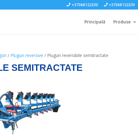
+37368122330
+37368122339
Principală
Produse
guri
/
Pluguri reversive
/ Pluguri reversibile semitractate
LE SEMITRACTATE