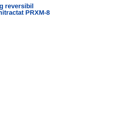
g reversibil
itractat PRXM-8