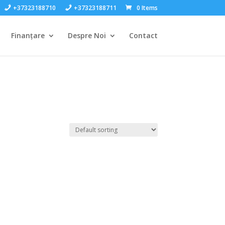
+37323188710
+37323188711
0 Items
Finanțare
Despre Noi
Contact