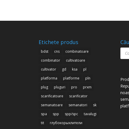
Etichete produs
Cău
Prod
bdst
cns
combinatoare
sear
combinator
cultivatoare
cultivator
gd
ksa
pl
platforma
platforme
pln
Prod
Repu
plug
pluguri
pro
prxm
noas
scarificatoare
scarificator
semă
semanatoare
semanatori
sk
plat
spa
spp
spp/spc
tavalugi
tit
глубокорыхлители