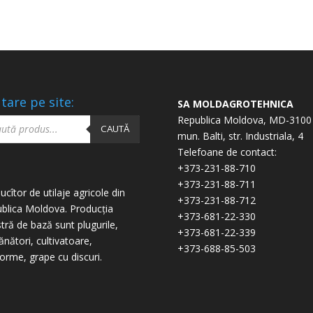
tare pe site:
SA MOLDAGROTEHNICA
ucts
Republica Moldova, MD-3100
ch
CAUTĂ
mun. Balti, str. Industriala, 4
Telefoane de contact:
+373-231-88-710
+373-231-88-711
ucîtor de utilaje agricole din
+373-231-88-712
blica Moldova. Producția
+373-681-22-330
tră de bază sunt plugurile,
+373-681-22-339
nători, cultivatoare,
+373-688-85-503
forme, grape cu discuri.