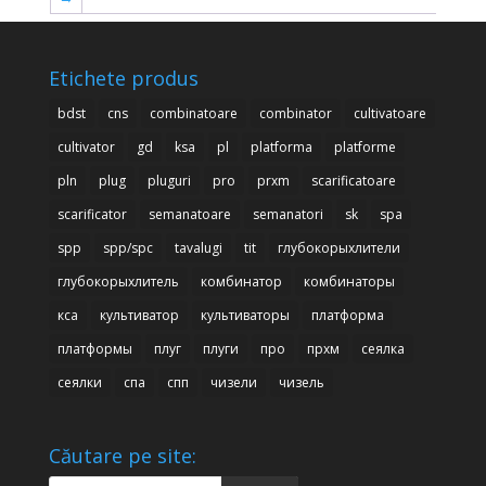
Etichete produs
bdst
cns
combinatoare
combinator
cultivatoare
cultivator
gd
ksa
pl
platforma
platforme
pln
plug
pluguri
pro
prxm
scarificatoare
scarificator
semanatoare
semanatori
sk
spa
spp
spp/spc
tavalugi
tit
глубокорыхлители
глубокорыхлитель
комбинатор
комбинаторы
кса
культиватор
культиваторы
платформа
платформы
плуг
плуги
про
прхм
сеялка
сеялки
спа
спп
чизели
чизель
Căutare pe site:
Products