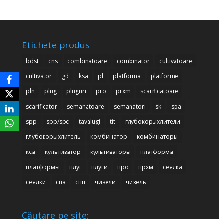
Etichete produs
bdst
cns
combinatoare
combinator
cultivatoare
cultivator
gd
ksa
pl
platforma
platforme
pln
plug
pluguri
pro
prxm
scarificatoare
scarificator
semanatoare
semanatori
sk
spa
spp
spp/spc
tavalugi
tit
глубокорыхлители
глубокорыхлитель
комбинатор
комбинаторы
кса
культиватор
культиваторы
платформа
платформы
плуг
плуги
про
прхм
сеялка
сеялки
спа
спп
чизели
чизель
Căutare pe site: