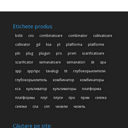
Etichete produs
bdst
cns
combinatoare
combinator
cultivatoare
cultivator
gd
ksa
pl
platforma
platforme
pln
plug
pluguri
pro
prxm
scarificatoare
scarificator
semanatoare
semanatori
sk
spa
spp
spp/spc
tavalugi
tit
глубокорыхлители
глубокорыхлитель
комбинатор
комбинаторы
кса
культиватор
культиваторы
платформа
платформы
плуг
плуги
про
прхм
сеялка
сеялки
спа
спп
чизели
чизель
Căutare pe site: