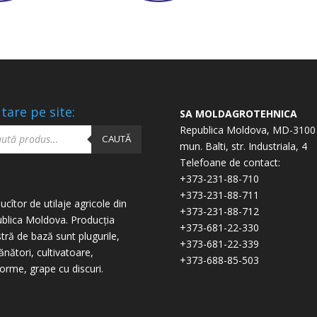
tare pe site:
SA MOLDAGROTEHNICA
ucts
Republica Moldova, MD-3100
ch
CAUTĂ
mun. Balti, str. Industriala, 4
Telefoane de contact:
+373-231-88-710
+373-231-88-711
ucîtor de utilaje agricole din
+373-231-88-712
blica Moldova. Producția
+373-681-22-330
tră de bază sunt plugurile,
+373-681-22-339
nători, cultivatoare,
+373-688-85-503
forme, grape cu discuri.