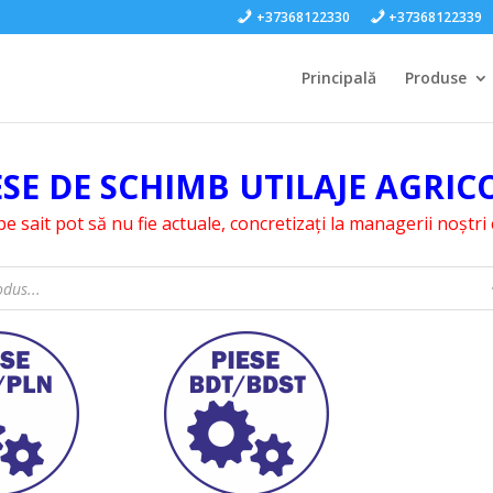
+37368122330
+37368122339
Principală
Produse
ESE DE SCHIMB UTILAJE AGRIC
pe sait pot să nu fie actuale, concretizați la managerii noștr