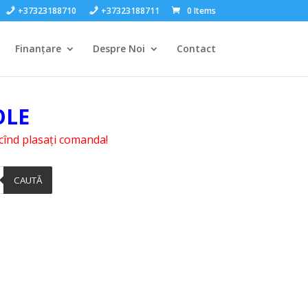
+37323188710
+37323188711
0 Items
Finanțare
Despre Noi
Contact
OLE
i cînd plasați comanda!
CAUTĂ