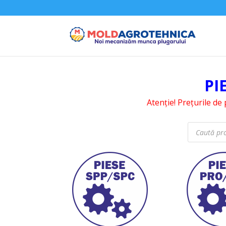
PI
Atenție! Prețurile de 
Products
search