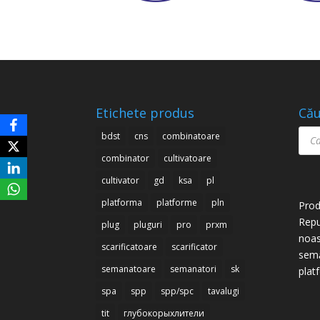
Etichete produs
Cău
Prod
bdst
cns
combinatoare
sear
combinator
cultivatoare
cultivator
gd
ksa
pl
platforma
platforme
pln
Prod
Repu
plug
pluguri
pro
prxm
noas
scarificatoare
scarificator
semă
semanatoare
semanatori
sk
plat
spa
spp
spp/spc
tavalugi
tit
глубокорыхлители