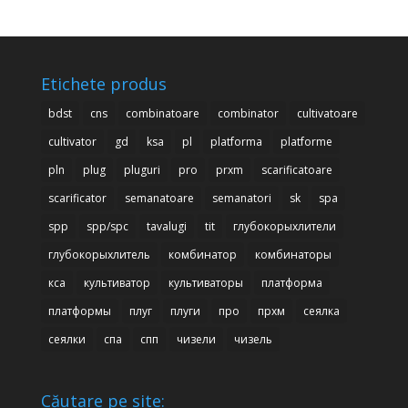
Etichete produs
bdst
cns
combinatoare
combinator
cultivatoare
cultivator
gd
ksa
pl
platforma
platforme
pln
plug
pluguri
pro
prxm
scarificatoare
scarificator
semanatoare
semanatori
sk
spa
spp
spp/spc
tavalugi
tit
глубокорыхлители
глубокорыхлитель
комбинатор
комбинаторы
кса
культиватор
культиваторы
платформа
платформы
плуг
плуги
про
прхм
сеялка
сеялки
спа
спп
чизели
чизель
Căutare pe site: