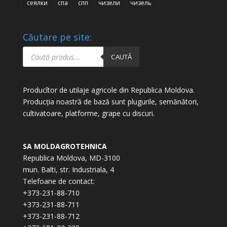
сеялки
спа
спп
чизели
чизель
Căutare pe site:
Products
search
CAUTĂ
Producîtor de utilaje agricole din Republica Moldova.
Producția noastră de bază sunt plugurile, semănători,
cultivatoare, platforme, grape cu discuri.
SA MOLDAGROTEHNICA
Republica Moldova, MD-3100
mun. Balti, str. Industriala, 4
Telefoane de contact:
+373-231-88-710
+373-231-88-711
+373-231-88-712