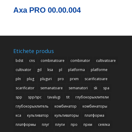
Axa PRO 00.00.004
Etichete produs
bdst
cns
combinatoare
combinator
cultivatoare
cultivator
gd
ksa
pl
platforma
platforme
pln
plug
pluguri
pro
prxm
scarificatoare
scarificator
semanatoare
semanatori
sk
spa
spp
spp/spc
tavalugi
tit
глубокорыхлители
глубокорыхлитель
комбинатор
комбинаторы
кса
культиватор
культиваторы
платформа
платформы
плуг
плуги
про
прхм
сеялка