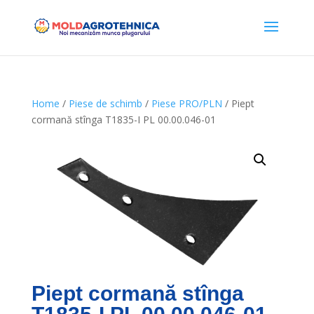
Home
/
Piese de schimb
/
Piese PRO/PLN
/ Piept
cormană stînga T1835-I PL 00.00.046-01
Piept cormană stînga