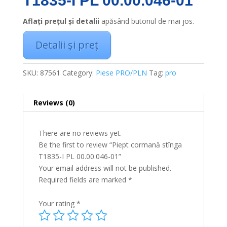
T1835-I PL 00.00.046-01
Aflați prețul și detalii
apăsând butonul de mai jos.
Detalii și preț
SKU:
87561
Category:
Piese PRO/PLN
Tag:
pro
Reviews (0)
There are no reviews yet.
Be the first to review “Piept cormană stînga
T1835-I PL 00.00.046-01”
Your email address will not be published.
Required fields are marked
*
Your rating
*