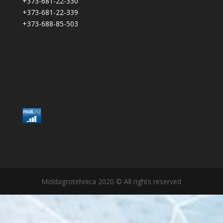
+373-681-22-330
+373-681-22-339
+373-688-85-503
Moldagrotehnica 2020 © All rights reserved