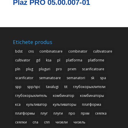
Plaz PRO 05.00.007-01
Etichete produs
bdst
cns
combinatoare
combinator
cultivatoare
cultivator
gd
ksa
pl
platforma
platforme
pln
plug
pluguri
pro
prxm
scarificatoare
scarificator
semanatoare
semanatori
sk
spa
spp
spp/spc
tavalugi
tit
глубокорыхлители
глубокорыхлитель
комбинатор
комбинаторы
кса
культиватор
культиваторы
платформа
платформы
плуг
плуги
про
прхм
сеялка
сеялки
спа
спп
чизели
чизель