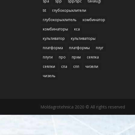
spa
spp
spp/spc
tavalugi
tit
глубокорыхлители
глубокорыхлитель
комбинатор
комбинаторы
кса
культиватор
культиваторы
платформа
платформы
плуг
плуги
про
прхм
сеялка
сеялки
спа
спп
чизели
чизель
Moldagrotehnica 2020 © All rights reserved