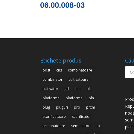
06.00.008-03
Etichete produs
Cău
Prod
bdst
cns
combinatoare
sear
combinator
cultivatoare
cultivator
gd
ksa
pl
platforma
platforme
pln
Prod
Repu
plug
pluguri
pro
prxm
noas
scarificatoare
scarificator
semă
semanatoare
semanatori
sk
plat