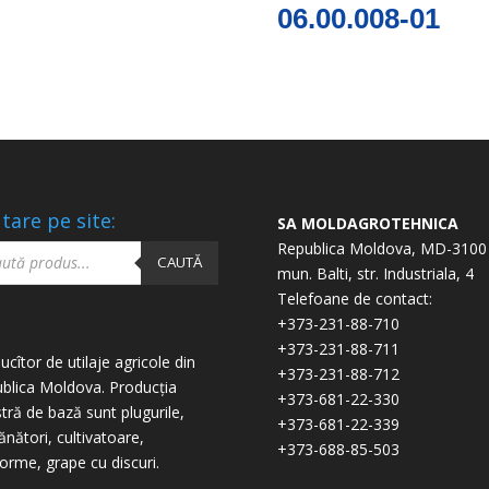
06.00.008-01
tare pe site:
SA MOLDAGROTEHNICA
ucts
Republica Moldova, MD-3100
ch
CAUTĂ
mun. Balti, str. Industriala, 4
Telefoane de contact:
+373-231-88-710
+373-231-88-711
ucîtor de utilaje agricole din
+373-231-88-712
blica Moldova. Producția
+373-681-22-330
tră de bază sunt plugurile,
+373-681-22-339
nători, cultivatoare,
+373-688-85-503
forme, grape cu discuri.