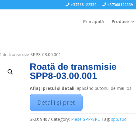
+37368122330
+37368122339
Principală
Produse
ă de transmisie SPP8-03.00.001
Roată de transmisie
SPP8-03.00.001
Aflați prețul și detalii
apăsând butonul de mai jos.
Detalii și preț
SKU:
9407
Category:
Piese SPP/SPC
Tag:
spp/spc