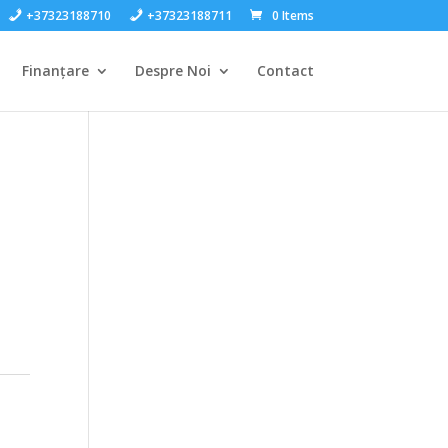
+37323188710
+37323188711
0 Items
Finanțare
Despre Noi
Contact