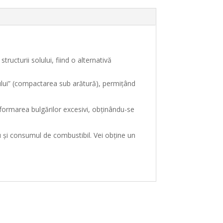
tructurii solului, fiind o alternativă
ugului” (compactarea sub arătură), permițând
 formarea bulgărilor excesivi, obținându-se
u și consumul de combustibil. Vei obține un