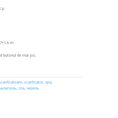
.p.
.7×1.6 m
 butonul de mai jos.
scarificatoare
,
scarificator
,
spa
,
ыхлитель
,
спа
,
чизель