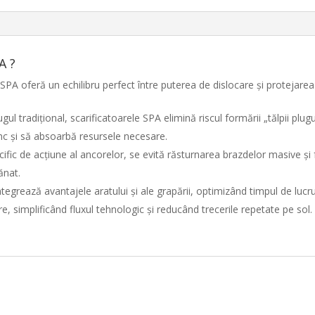
A ?
 SPA oferă un echilibru perfect între puterea de dislocare și protejarea s
ul tradițional, scarificatoarele SPA elimină riscul formării „tălpii pl
nc și să absoarbă resursele necesare.
fic de acțiune al ancorelor, se evită răsturnarea brazdelor masive și
ănat.
egrează avantajele aratului și ale grapării, optimizând timpul de lucr
re, simplificând fluxul tehnologic și reducând trecerile repetate pe sol.