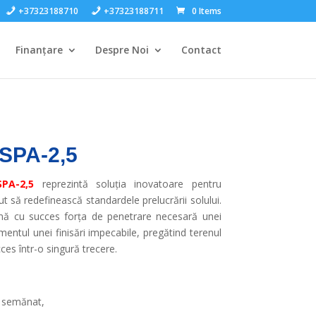
+37323188710
+37323188711
0 Items
Finanțare
Despre Noi
Contact
 SPA-2,5
SPA-2,5
reprezintă soluția inovatoare pentru
t să redefinească standardele prelucrării solului.
nă cu succes forța de penetrare necesară unei
mentul unei finisări impecabile, pregătind terenul
es într-o singură trecere.
e semănat,