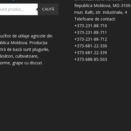
ucts
Republica Moldova, MD-3100
ch
CAUTĂ
mun. Balti, str. Industriala, 4
Telefoane de contact:
+373-231-88-710
+373-231-88-711
ucîtor de utilaje agricole din
+373-231-88-712
blica Moldova. Producția
+373-681-22-330
tră de bază sunt plugurile,
+373-681-22-339
nători, cultivatoare,
+373-688-85-503
forme, grape cu discuri.