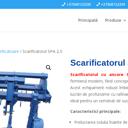
+37368122330
+37368122339
Principală
Produse
rificatoare
/ Scarificatorul SPA-2,5
Scarificatorul
Scarificatorul cu ancore 
fermierul modern, fiind concepu
Acest echipament robust îmbi
lucrări de profunzime cu rafina
ideal pentru un semănat de succ
Caracteristici principale:
Prelucrarea solului înainte d