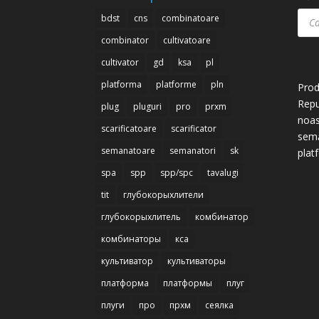
Prod
bdst
cns
combinatoare
sear
combinator
cultivatoare
cultivator
gd
ksa
pl
platforma
platforme
pln
Prod
Repu
plug
pluguri
pro
prxm
noas
scarificatoare
scarificator
semă
semanatoare
semanatori
sk
plat
spa
spp
spp/spc
tavalugi
tit
глубокорыхлители
глубокорыхлитель
комбинатор
комбинаторы
кса
культиватор
культиваторы
платформа
платформы
плуг
плуги
про
прхм
сеялка