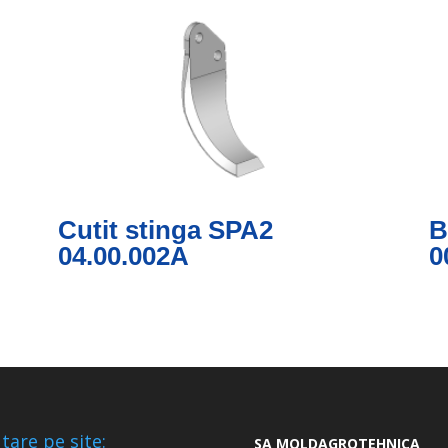
Cutit stinga SPA2
B
04.00.002A
0
tare pe site:
SA MOLDAGROTEHNICA