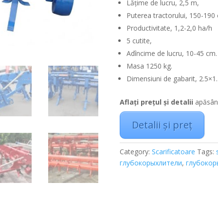
Lățime de lucru, 2,5 m,
Puterea tractorului, 150-190 c
Productivitate, 1,2-2,0 ha/h
5 cutite,
Adîncime de lucru, 10-45 cm.
Masa 1250 kg.
Dimensiuni de gabarit, 2.5×1
Aflați prețul și detalii
apăsând
Detalii și preț
Category:
Scarificatoare
Tags:
глубокорыхлители
,
глубокор