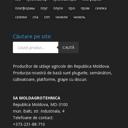
платформы
плуг
плуги
про
прхм
сеялка
сеялки
спа
спп
чизели
чизель
Căutare pe site:
Products
search
CAUTĂ
Producîtor de utilaje agricole din Republica Moldova.
Producția noastră de bază sunt plugurile, semănători,
cultivatoare, platforme, grape cu discuri.
SA MOLDAGROTEHNICA
Republica Moldova, MD-3100
mun. Balti, str. Industriala, 4
Telefoane de contact:
+373-231-88-710