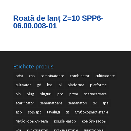
Roată de lanț Z=10 SPP6-
06.00.008-01
Etichete produs
bdst
cns
combinatoare
combinator
cultivatoare
cultivator
gd
ksa
pl
platforma
platforme
pln
plug
pluguri
pro
prxm
scarificatoare
scarificator
semanatoare
semanatori
sk
spa
spp
spp/spc
tavalugi
tit
глубокорыхлители
глубокорыхлитель
комбинатор
комбинаторы
кса
культиватор
культиваторы
платформа