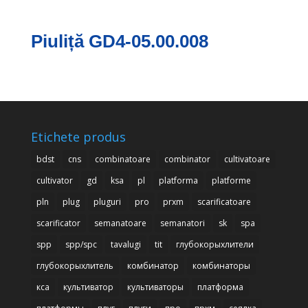
Piuliță GD4-05.00.008
Etichete produs
bdst
cns
combinatoare
combinator
cultivatoare
cultivator
gd
ksa
pl
platforma
platforme
pln
plug
pluguri
pro
prxm
scarificatoare
scarificator
semanatoare
semanatori
sk
spa
spp
spp/spc
tavalugi
tit
глубокорыхлители
глубокорыхлитель
комбинатор
комбинаторы
кса
культиватор
культиваторы
платформа