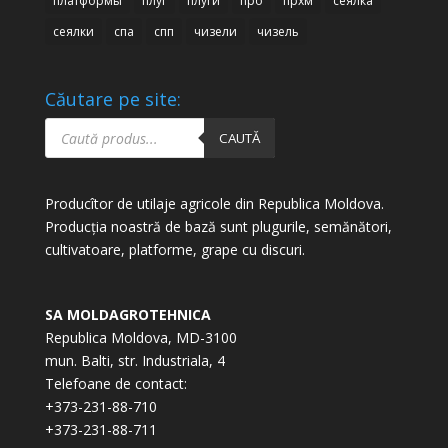
платформы
плуг
плуги
про
прхм
сеялка
сеялки
спа
спп
чизели
чизель
Căutare pe site:
Products
search
CAUTĂ
Producîtor de utilaje agricole din Republica Moldova.
Producția noastră de bază sunt plugurile, semănători,
cultivatoare, platforme, grape cu discuri.
SA MOLDAGROTEHNICA
Republica Moldova, MD-3100
mun. Balti, str. Industriala, 4
Telefoane de contact:
+373-231-88-710
+373-231-88-711