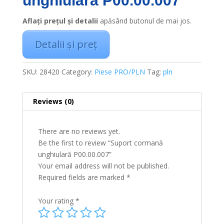
unghiulară P00.00.007
Aflați prețul și detalii
apăsând butonul de mai jos.
Detalii și preț
SKU:
28420
Category:
Piese PRO/PLN
Tag:
pln
Reviews (0)
There are no reviews yet.
Be the first to review “Suport cormană
unghiulară P00.00.007”
Your email address will not be published.
Required fields are marked
*
Your rating
*