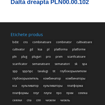
Daltă dreapta PLN00.00.102
Etichete produs
bdst
cns
combinatoare
combinator
cultivatoare
cultivator
gd
ksa
pl
platforma
platforme
pln
plug
pluguri
pro
prxm
scarificatoare
scarificator
semanatoare
semanatori
sk
spa
spp
spp/spc
tavalugi
tit
глубокорыхлители
глубокорыхлитель
комбинатор
комбинаторы
кса
культиватор
культиваторы
платформа
платформы
плуг
плуги
про
прхм
сеялка
сеялки
спа
спп
чизели
чизель