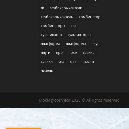
tit
глубокорыхлители
глубокорыхлитель
комбинатор
комбинаторы
кса
культиватор
культиваторы
платформа
платформы
плуг
плуги
про
прхм
сеялка
сеялки
спа
спп
чизели
чизель
Moldagrotehnica 2020 © All rights reserved