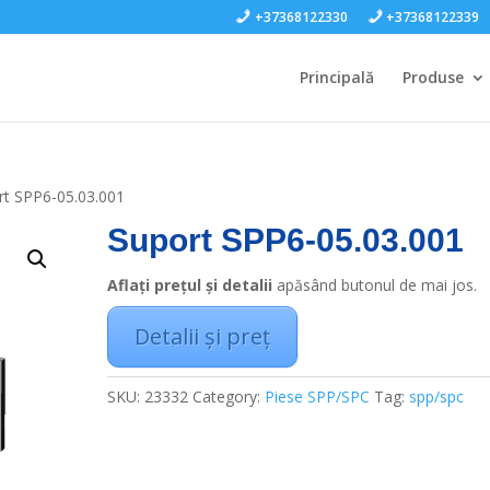
+37368122330
+37368122339
Principală
Produse
rt SPP6-05.03.001
Suport SPP6-05.03.001
Aflați prețul și detalii
apăsând butonul de mai jos.
Detalii și preț
SKU:
23332
Category:
Piese SPP/SPC
Tag:
spp/spc