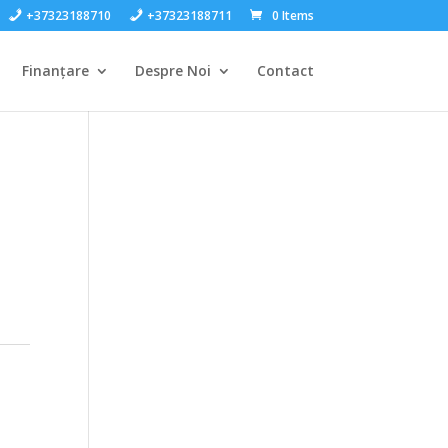
+37323188710
+37323188711
0 Items
Finanțare
Despre Noi
Contact