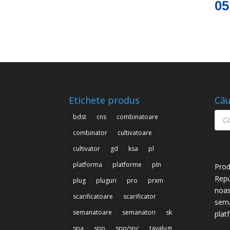
05
Etichete produs
Cău
Prod
bdst
cns
combinatoare
sear
combinator
cultivatoare
cultivator
gd
ksa
pl
platforma
platforme
pln
Prod
Repu
plug
pluguri
pro
prxm
noas
scarificatoare
scarificator
semă
semanatoare
semanatori
sk
plat
spa
spp
spp/spc
tavalugi