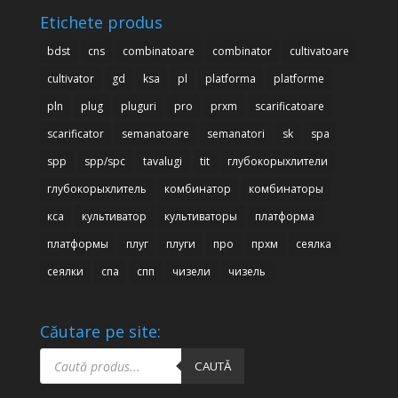
Etichete produs
bdst
cns
combinatoare
combinator
cultivatoare
cultivator
gd
ksa
pl
platforma
platforme
pln
plug
pluguri
pro
prxm
scarificatoare
scarificator
semanatoare
semanatori
sk
spa
spp
spp/spc
tavalugi
tit
глубокорыхлители
глубокорыхлитель
комбинатор
комбинаторы
кса
культиватор
культиваторы
платформа
платформы
плуг
плуги
про
прхм
сеялка
сеялки
спа
спп
чизели
чизель
Căutare pe site:
Products
search
CAUTĂ