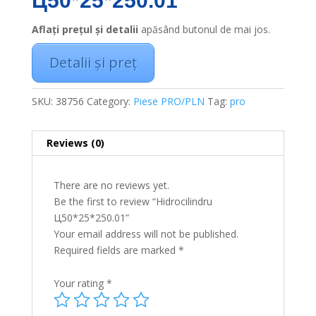
Ц50*25*250.01
Aflați prețul și detalii
apăsând butonul de mai jos.
Detalii și preț
SKU:
38756
Category:
Piese PRO/PLN
Tag:
pro
Reviews (0)
There are no reviews yet.
Be the first to review “Hidrocilindru
Ц50*25*250.01”
Your email address will not be published.
Required fields are marked
*
Your rating
*