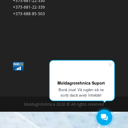
+373-681-22-330
+373-681-22-339
+373-688-85-503
Moldagrotehnica Suport
Bună ziua! Vă rugăm să ne
scriți dacă aveți întrebări
Moldagrotehnica 2020 © All rights reserved