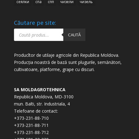
сеялки
спа
спп
чизели
чизель
Căutare pe site:
Products
search
CAUTĂ
Producîtor de utilaje agricole din Republica Moldova.
Producția noastră de bază sunt plugurile, semănători,
cultivatoare, platforme, grape cu discuri.
SA MOLDAGROTEHNICA
Republica Moldova, MD-3100
mun. Balti, str. Industriala, 4
Telefoane de contact:
+373-231-88-710
+373-231-88-711
+373-231-88-712