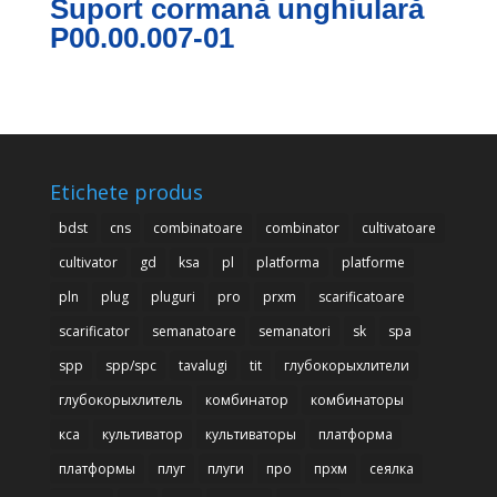
Suport cormană unghiulară
P00.00.007-01
Etichete produs
bdst
cns
combinatoare
combinator
cultivatoare
cultivator
gd
ksa
pl
platforma
platforme
pln
plug
pluguri
pro
prxm
scarificatoare
scarificator
semanatoare
semanatori
sk
spa
spp
spp/spc
tavalugi
tit
глубокорыхлители
глубокорыхлитель
комбинатор
комбинаторы
кса
культиватор
культиваторы
платформа
платформы
плуг
плуги
про
прхм
сеялка